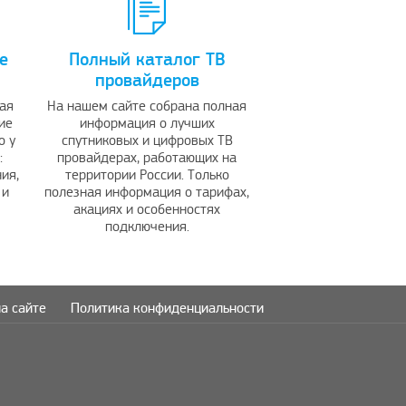
е
Полный каталог ТВ
провайдеров
ая
На нашем сайте собрана полная
ие
информация о лучших
о у
спутниковых и цифровых ТВ
:
провайдерах, работающих на
ия,
территории России. Только
 и
полезная информация о тарифах,
акациях и особенностях
подключения.
а сайте
Политика конфиденциальности