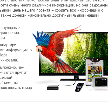
тому стало так легко просматривать интересный фильм или
В сети очень много различной информации, но она разрознен
зыком. Цель нашего проекта – собрать всю информацию о
 а также донести максимально доступным языком нашим
популярные
одключения,
ии.
 квартире
ную информацию о
бора
 кинозала.
изложено, чем
ичаются друг от
 каждой
 объемным
пожаловать в мир