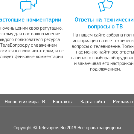
астоящие комментарии
Ответы на технически
вопросы о ТВ
 очень ценим свою репутацию,
оэтому для нас важно мнение
На нашем сайте собрана полн
аждого пользователя ресурса.
информация на все техническ
ТелеВопрос.ру с уважением
вопросы о телевидение. Тольк
осится к своим читателям, и не
нас можно найти все ответы
бликует фейковые комментарии.
начиная от выбора оборудован
и заканчивая его настройкой
подключением.
Новости из мира ТВ
Контакты
Карта сайта
Реклама н
Copyright © Televopros.Ru 2019 Все права защищены