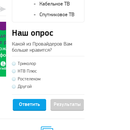
Кабельное ТВ
Спутниковое ТВ
Наш опрос
Какой из Провайдеров Вам
больше нравится?
Триколор
4
1
НТВ Плюс
Окт
Окт
Ростелеком
Мегафон тв горячая линия
Тарифные планы 
Другой
для решения всех проблем
интернета и теле
как выгодно зака
скоростной интер
Результаты