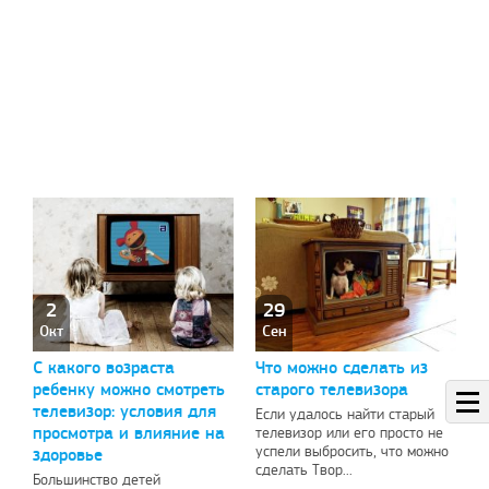
ный пост
Рады предложить вашему
Поздра
вниманию решение проблем с
elknity
|
10.3.2021
оплатой зарубежных услуг…
AmigoPay.ru
|
10.3.2021
2
29
Окт
Сен
С какого возраста
Что можно сделать из
ребенку можно смотреть
старого телевизора
телевизор: условия для
Если удалось найти старый
просмотра и влияние на
телевизор или его просто не
успели выбросить, что можно
здоровье
сделать Твор...
Большинство детей