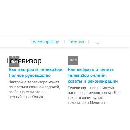
ТелеВопрос.ру
|
Техника
|
26
21
Телевизор
мая
Июн
Как настроить телевизор:
Как выбрать и купить
Полное руководство
телевизор онлайн:
советы и рекомендации
Настройка телевизора может
показаться сложной задачей,
Телевизор – неотъемлемая
особенно если это ваш
часть современного дома Для
первый опыт Однак...
тех, кто хочет купить
телевизор в Мелитоп...