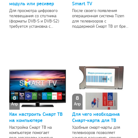
модуль или ресивер
Smart TV
Для просмотра цифрового
После своего появления
телевещания со спутника
операционная система Tizen
(форматы DVB-S и DVB-S2)
для телевизоров с
требуется установка с...
поддержкой Смарт ТВ от бре...
8
8
Апр
Апр
Как настроить Смарт ТВ
Для чего необходима
на компьютере
Смарт-карта для ТВ
Настройка Смарт ТВ на
Удобные смарт-карты для
компьютере помогает
телевизоров позволяет
пользователям заметно
заметно расширить спектр