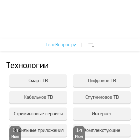
ТелеВопрос.ру
|
Технологии
Смарт ТВ
Цифровое ТВ
Кабельное ТВ
Спутниковое ТВ
Стриминговые сервисы
Интернет
14
Мобильные приложения
14
Комплекстующие
Июл
Июл