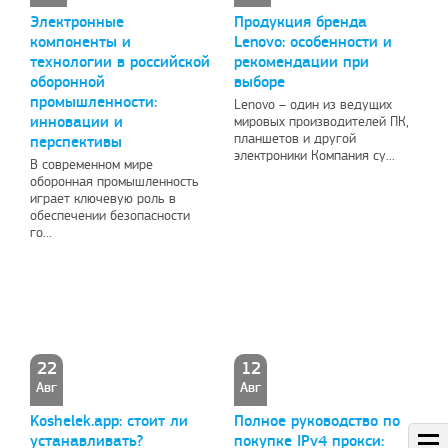
Электронные
Продукция бренда
компоненты и
Lenovo: особенности и
технологии в российской
рекомендации при
оборонной
выборе
промышленности:
Lenovo – один из ведущих
ный пост
Рады предложить вашему
Поздра
инновации и
мировых производителей ПК,
вниманию решение проблем с
планшетов и другой
перспективы
электроники Компания су...
elknity
|
10.3.2021
оплатой зарубежных услуг…
В современном мире
оборонная промышленность
AmigoPay.ru
|
10.3.2021
играет ключевую роль в
обеспечении безопасности
го...
22
12
Авг
Авг
Koshelek.app: стоит ли
Полное руководство по
устанавливать?
покупке IPv4 прокси: