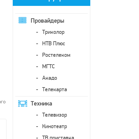
Провайдеры
Триколор
НТВ Плюс
Ростелеком
МГТС
Акадо
Телекарта
ого
Техника
Телевизор
Кинотеатр
ТВ приставка