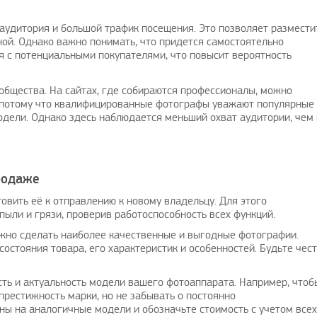
аудитория и большой трафик посещения. Это позволяет размести
ой. Однако важно понимать, что придется самостоятельно
я с потенциальными покупателями, что повысит вероятность
бщества. На сайтах, где собираются профессионалы, можно
Рады предложить вашему
Поздравляю, отличная иде
, потому что квалифицированные фотографы уважают популярные
вниманию решение проблем с
своевременно
дели. Однако здесь наблюдается меньший охват аудитории, чем 
оплатой зарубежных услуг…
avenue17
|
16.
AmigoPay.ru
|
10.3.2021
родаже
овить её к отправлению к новому владельцу. Для этого
пыли и грязи, проверив работоспособность всех функций.
жно сделать наиболее качественные и выгодные фотографии.
остояния товара, его характеристик и особенностей. Будьте чес
ть и актуальность модели вашего фотоаппарата. Например, чтоб
 престижность марки, но не забывать о постоянно
ны на аналогичные модели и обозначьте стоимость с учетом всех