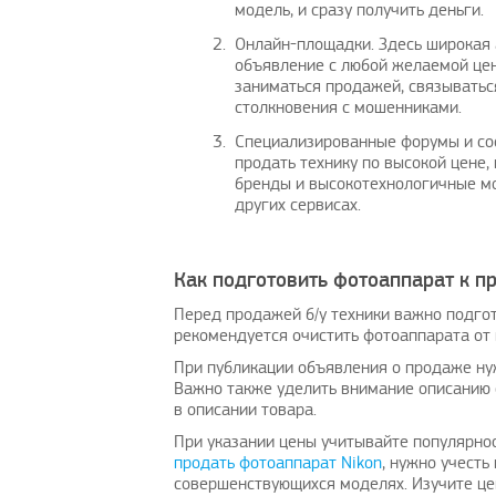
модель, и сразу получить деньги.
Онлайн-площадки. Здесь широкая 
объявление с любой желаемой цен
заниматься продажей, связыватьс
столкновения с мошенниками.
Специализированные форумы и соо
Годнота
Интересный пост
продать технику по высокой цене
бренды и высокотехнологичные мо
AllenFex
|
13.3.2021
Danielknity
|
10.3.2021
других сервисах.
Как подготовить фотоаппарат к п
Перед продажей б/у техники важно подгот
рекомендуется очистить фотоаппарата от 
При публикации объявления о продаже ну
Важно также уделить внимание описанию с
в описании товара.
При указании цены учитывайте популярнос
продать фотоаппарат Nikon
, нужно учесть
совершенствующихся моделях. Изучите це