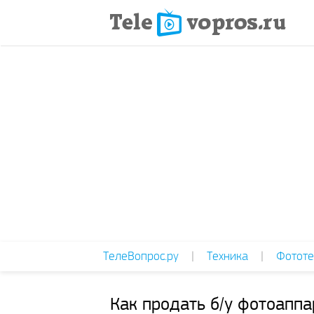
ТелеВопрос.ру
|
Техника
|
Фототе
Как продать б/у фотоаппа