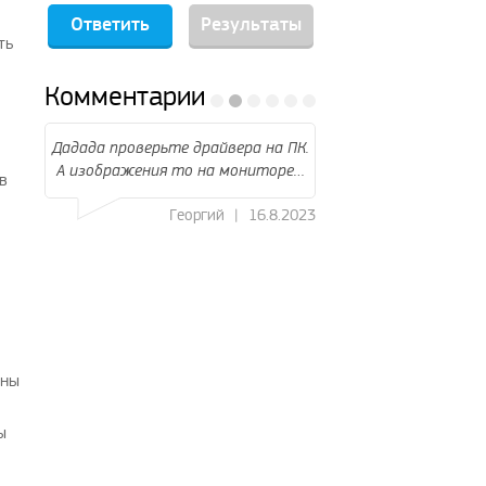
Результаты
ть
Комментарии
я и
Дадада проверьте драйвера на ПК.
подскажите кто н
А изображения то на мониторе…
подключить к телеви
в
ТВ и…
8.2023
Георгий
|
16.8.2023
Миха
тны
ы