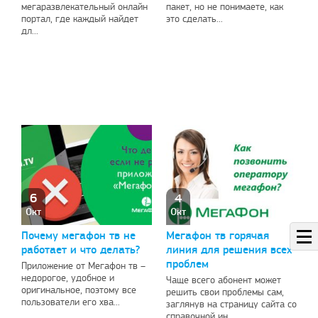
мегаразвлекательный онлайн
пакет, но не понимаете, как
портал, где каждый найдет
это сделать...
дл...
ный пост
Рады предложить вашему
Поздра
вниманию решение проблем с
elknity
|
10.3.2021
оплатой зарубежных услуг…
AmigoPay.ru
|
10.3.2021
6
4
Окт
Окт
Почему мегафон тв не
Мегафон тв горячая
работает и что делать?
линия для решения всех
проблем
Приложение от Мегафон тв –
недорогое, удобное и
Чаще всего абонент может
оригинальное, поэтому все
решить свои проблемы сам,
пользователи его хва...
заглянув на страницу сайта со
справочной ин...