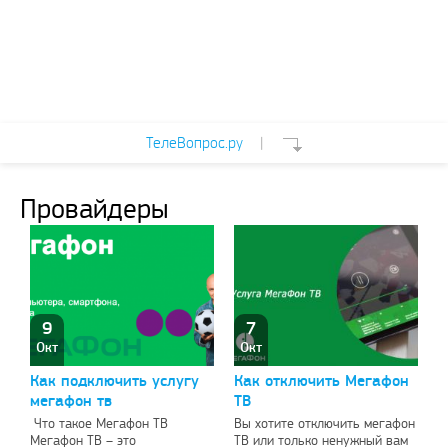
ТелеВопрос.ру
|
Провайдеры
9
7
Окт
Окт
Как подключить услугу
Как отключить Мегафон
мегафон тв
ТВ
Что такое Мегафон ТВ
Вы хотите отключить мегафон
Мегафон ТВ – это
ТВ или только ненужный вам