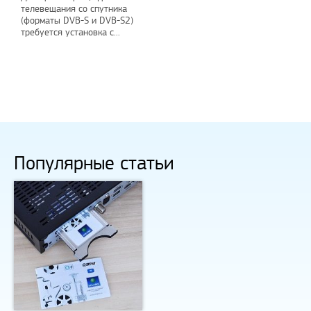
телевещания со спутника
(форматы DVB-S и DVB-S2)
требуется установка с...
ный пост
Рады предложить вашему
Поздра
вниманию решение проблем с
elknity
|
10.3.2021
оплатой зарубежных услуг…
AmigoPay.ru
|
10.3.2021
Популярные статьи