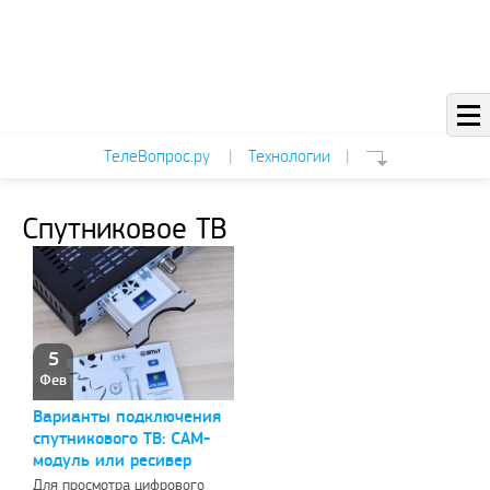
ТелеВопрос.ру
|
Технологии
|
Спутниковое ТВ
5
Фев
Варианты подключения
спутникового ТВ: САМ-
модуль или ресивер
Для просмотра цифрового