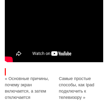
« Основные причины,
Самые простые
почему экран
способы, как Ipad
включается, а затем
подключить к
отключается
телевизору »