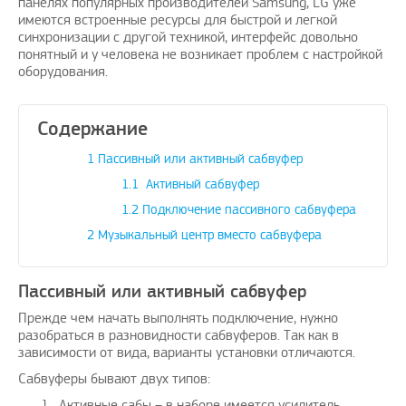
панелях популярных производителей Samsung, LG уже
имеются встроенные ресурсы для быстрой и легкой
синхронизации с другой техникой, интерфейс довольно
понятный и у человека не возникает проблем с настройкой
оборудования.
ожить вашему
Поздравляю, отличная идея и
Дадада п
ение проблем с
своевременно
А изобр
Содержание
бежных услуг…
1
Пассивный или активный сабвуфер
avenue17
|
16.8.2023
oPay.ru
|
10.3.2021
1.1
Активный сабвуфер
1.2
Подключение пассивного сабвуфера
2
Музыкальный центр вместо сабвуфера
Пассивный или активный сабвуфер
Прежде чем начать выполнять подключение, нужно
разобраться в разновидности сабвуферов. Так как в
зависимости от вида, варианты установки отличаются.
Сабвуферы бывают двух типов:
Активные сабы – в наборе имеется усилитель