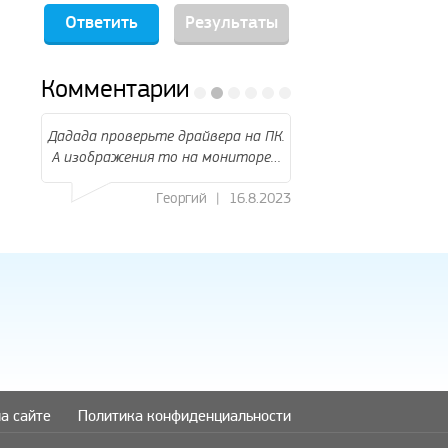
Результаты
Комментарии
я и
Дадада проверьте драйвера на ПК.
подскажите кто н
А изображения то на мониторе…
подключить к телеви
ТВ и…
8.2023
Георгий
|
16.8.2023
Миха
а сайте
Политика конфиденциальности