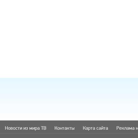
Рады предложить вашему
Поздравляю, отличная иде
вниманию решение проблем с
своевременно
оплатой зарубежных услуг…
avenue17
|
16.
AmigoPay.ru
|
10.3.2021
Новости из мира ТВ
Контакты
Карта сайта
Реклама н