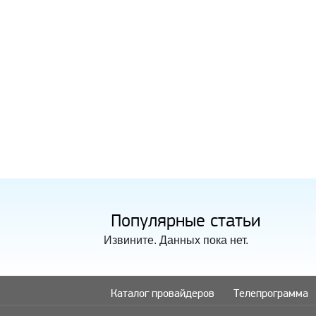
Годнота
Интересный пост
AllenFex
|
13.3.2021
Danielknity
|
10.3.2021
Популярные статьи
Извините. Данных пока нет.
Каталог провайдеров
Телепрограмма