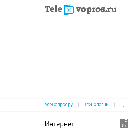
ТелеВопрос.ру
|
Технологии
|
5
Интернет
Ию