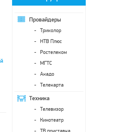
Провайдеры
Триколор
НТВ Плюс
Ростелеком
ый
МГТС
Акадо
Телекарта
Техника
Телевизор
Кинотеатр
ТВ приставка