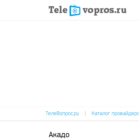
ТелеВопрос.ру
|
Каталог провайдер
Акадо