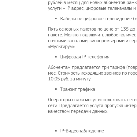
рублей в месяц для новых абонентов рамк
услуги – IP адрес, цифровые телеканалы и
Кабельное цифровое телевидение («
Пять основных пакетов по цене от 135 до
пакете. Можно подключить любое количест
ночными каналами, кинопремьерами и сери
Годнота
Интересный пост
«Мультирум».
AllenFex
|
13.3.2021
Danielknity
|
10.3.2021
Цифровая IP телефония
Абонентам предлагается три тарифа (повр
мес. Стоимость исходящих звонков по горо
10,05 руб. за минуту.
Транзит трафика
Операторы связи могут использовать сете
сети. Предлагается услуга пропуска интерн
качеством передачи данных.
IP-Видеонаблюдение