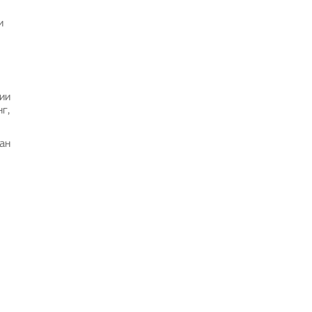
и
ии
г,
ван