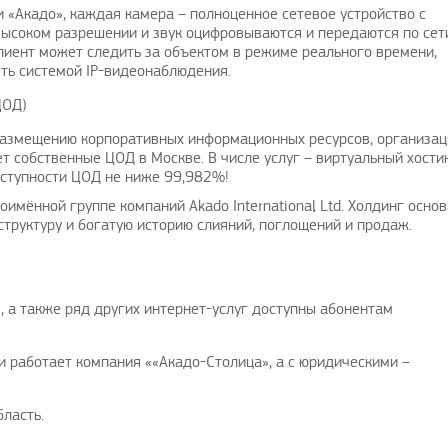
 «Акадо», каждая камера – полноценное сетевое устройство с
высоком разрешении и звук оцифровываются и передаются по сет
лиент может следить за объектом в режиме реального времени,
ть системой IP-видеонаблюдения.
ЦОД)
 размещению корпоративных информационных ресурсов, организац
т собственные ЦОД в Москве. В числе услуг – виртуальный хостин
оступности ЦОД не ниже 99,982%!
имённой группе компаний Akado International Ltd. Холдинг осно
структуру и богатую историю слияний, поглощений и продаж.
 а также ряд других интернет-услуг доступны абонентам
и работает компания ««Акадо-Столица», а с юридическими –
ласть.