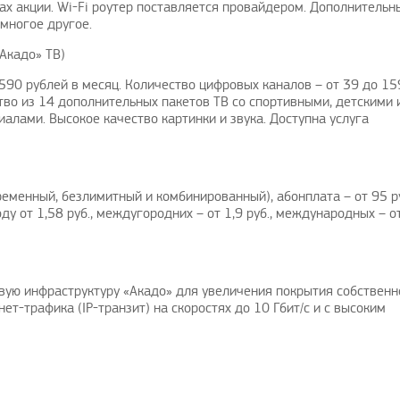
ах акции. Wi-Fi роутер поставляется провайдером. Дополнительн
 многое другое.
Акадо» ТВ)
 590 рублей в месяц. Количество цифровых каналов – от 39 до 15
во из 14 дополнительных пакетов ТВ со спортивными, детскими 
алами. Высокое качество картинки и звука. Доступна услуга
Рады предложить вашему
Поздравляю, отличная иде
вниманию решение проблем с
своевременно
оплатой зарубежных услуг…
avenue17
|
16.
еменный, безлимитный и комбинированный), абонплата – от 95 ру
AmigoPay.ru
|
10.3.2021
ду от 1,58 руб., междугородних – от 1,9 руб., международных – о
вую инфраструктуру «Акадо» для увеличения покрытия собственн
ет-трафика (IP-транзит) на скоростях до 10 Гбит/с и с высоким