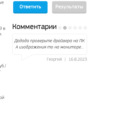
ые
Результаты
Комментарии
9 в
и
я и
Дадада проверьте драйвера на ПК.
подскажите кто н
А изображения то на мониторе…
подключить к телеви
ТВ и…
8.2023
Георгий
|
16.8.2023
б./
Миха
т
ой