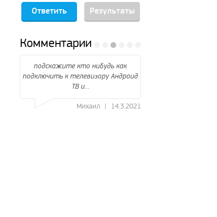
Результаты
Комментарии
ак
Годнота
Интересный 
дроид
AllenFex
|
13.3.2021
Danielkni
3.2021