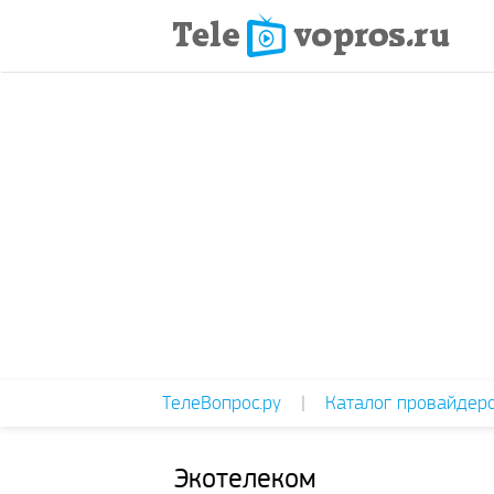
ТелеВопрос.ру
|
Каталог провайдер
Экотелеком