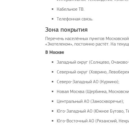
Кабельное ТВ.
Телефонная связь.
Зона покрытия
Перечень населённых пунктов Московской 
ы предложить вашему
Поздравляю, отличная идея и
«Экотелеком», постоянно растёт. На теку
анию решение проблем с
своевременно
той зарубежных услуг…
В Москве
avenue17
|
16.8.2023
Западный округ (Солнцево, Очаково
AmigoPay.ru
|
10.3.2021
Северный округ (Ховрино, Левобереж
Северо-Западный АО (Куркино);
Новая Москва (Щербинка, Московски
Центральный АО (Замоскворечье);
Юго-Западный АО (Южное Бутово, Тё
Юго-Восточный АО (Рязанский, Некра