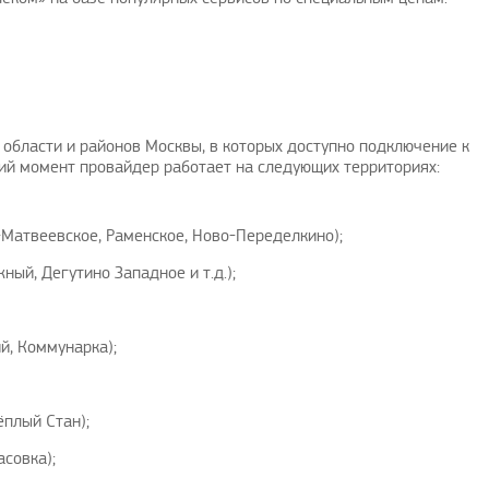
области и районов Москвы, в которых доступно подключение к
Дадада проверьте драйвера на ПК.
подскажите кто нибудь к
щий момент провайдер работает на следующих территориях:
А изображения то на мониторе…
подключить к телевизору Ан
ТВ и…
Георгий
|
16.8.2023
-Матвеевское, Раменское, Ново-Переделкино);
Михаил
|
14.
ный, Дегутино Западное и т.д.);
й, Коммунарка);
плый Стан);
совка);