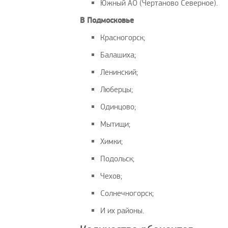
Южный АО (Чертаново Северное).
В Подмосковье
Красногорск;
Балашиха;
Ленинский;
Люберцы;
Одинцово;
Мытищи;
Химки;
Подольск;
Чехов;
Солнечногорск;
И их районы.