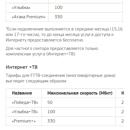
«Улыбка»
100
«Атака Premium»
330
*Если подключение выполняется в середине месяца (15,16
или 17-го числа), то до конца месяца услуга доступа к
Интернету предоставляется бесплатно.
Для частного сектора предоставляется только
комплексная услуга (Интернет+ТВ).
Интернет +ТВ
Тарифы для FTTB-соединения (многоквартирные дома)
выглядят следующим образом:
Название
Максимальная скорость (Мбит)
Кан
«Победа+ТВ»
50
210
«Улыбка+ТВ»
100
210
«Premium+»
330
210