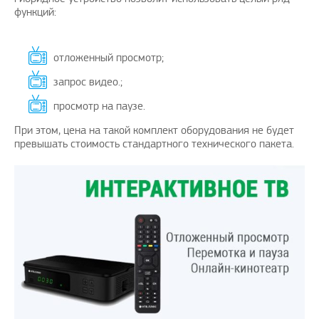
функций:
отложенный просмотр;
запрос видео.;
ный пост
Рады предложить вашему
Поздра
вниманию решение проблем с
просмотр на паузе.
elknity
|
10.3.2021
оплатой зарубежных услуг…
При этом, цена на такой комплект оборудования не будет
AmigoPay.ru
|
10.3.2021
превышать стоимость стандартного технического пакета.