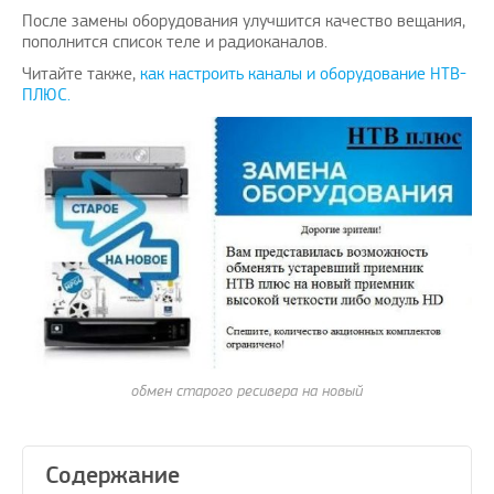
После замены оборудования улучшится качество вещания,
пополнится список теле и радиоканалов.
Читайте также,
как настроить каналы и оборудование НТВ-
ПЛЮС.
ный пост
Рады предложить вашему
Поздра
вниманию решение проблем с
elknity
|
10.3.2021
оплатой зарубежных услуг…
AmigoPay.ru
|
10.3.2021
обмен старого ресивера на новый
Содержание