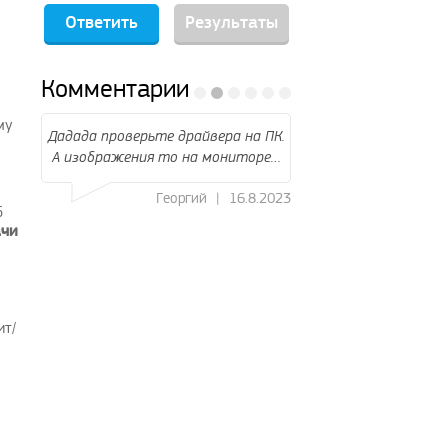
Результаты
Комментарии
му
райвера на ПК.
подскажите кто нибудь как
 на мониторе…
подключить к телевизору Андроид
ТВ и…
ргий
|
16.8.2023
б
Михаил
|
14.3.2021
ачи
ит/