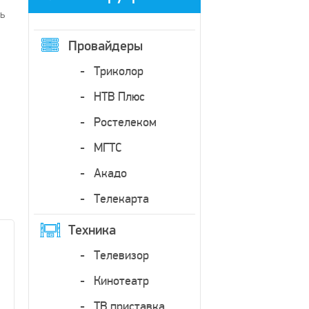
ь
Провайдеры
Триколор
НТВ Плюс
Ростелеком
МГТС
Акадо
Телекарта
Техника
Телевизор
Кинотеатр
ТВ приставка