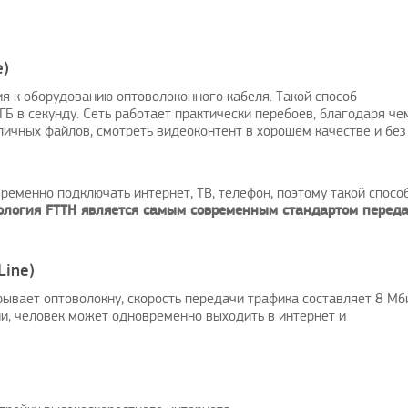
e)
я к оборудованию оптоволоконного кабеля. Такой способ
ГБ в секунду. Сеть работает практически перебоев, благодаря че
ему
Поздравляю, отличная идея и
Дадада проверьте д
ичных файлов, смотреть видеоконтент в хорошем качестве и без
лем с
своевременно
А изображения то
луг…
avenue17
|
16.8.2023
Гео
еменно подключать интернет, ТВ, телефон, поэтому такой спосо
0.3.2021
ология FTTH является самым современным стандартом перед
Line)
ывает оптоволокну, скорость передачи трафика составляет 8 Мб
и, человек может одновременно выходить в интернет и