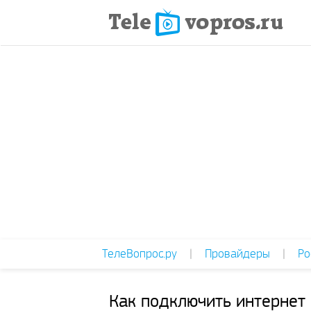
ТелеВопрос.ру
|
Провайдеры
|
Ро
Как подключить интернет