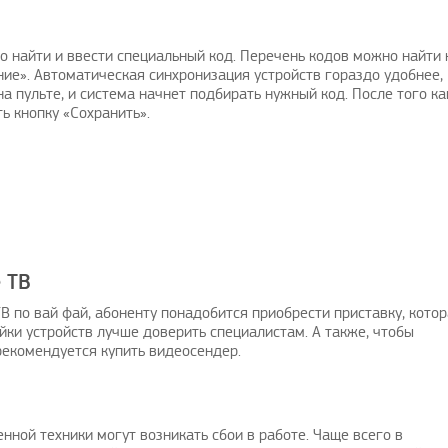
 найти и ввести специальный код. Перечень кодов можно найти 
ие». Автоматическая синхронизация устройств гораздо удобнее,
а пульте, и система начнет подбирать нужный код. После того ка
ь кнопку «Сохранить».
 ТВ
В по вай фай, абоненту понадобится приобрести приставку, кото
ки устройств лучше доверить специалистам. А также, чтобы
рекомендуется купить видеосендер.
нной техники могут возникать сбои в работе. Чаще всего в