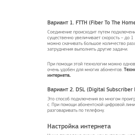
Вариант 1. FTTH (Fiber To The Hom
Соединение происходит путем подключени
существенно увеличивает скорость – до 1 
Интересный пост
Рады предложить ваш
можно скачивать большое количество разл
вниманию решение проб
затруднения выполнять другие задачи.
1
Danielknity
|
10.3.2021
оплатой зарубежных ус
При помощи этой технологии можно одновр
AmigoPay.ru
|
1
очень удобен для многих абонентов.
Техн
интернета.
Вариант 2. DSL (Digital Subscriber 
Это способ подключения во многом проигр
с. При помощи абонентской цифровой лини
разговаривать по телефону.
Настройка интернета