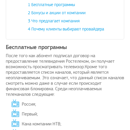
1
Бесплатные программы
2
Бонусы и акции от компании
3
Что предлагает компания
4
Почему клиенты выбирают провайдера
ожить вашему
Поздравляю, отличная идея и
Дадада п
ение проблем с
своевременно
А изобр
бежных услуг…
Бесплатные программы
avenue17
|
16.8.2023
После того как абонент подписал договор на
oPay.ru
|
10.3.2021
предоставление телевидения Ростелеком, он получает
возможность просматривать телевизор.Кроме того
предоставляется список каналов, который является
неоплачиваемым. Это означает, что данный список каналов
смотреть можно даже в случае если происходит
финансовая блокировка. Среди неоплачиваемых
телеканалов следующие:
Россия;
Первый;
Кана компании НТВ;