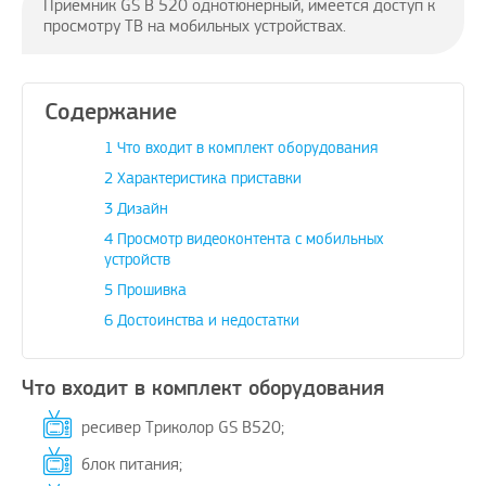
Приемник GS B 520 однотюнерный, имеется доступ к
просмотру ТВ на мобильных устройствах.
Содержание
ожить вашему
Поздравляю, отличная идея и
Дадада п
1
Что входит в комплект оборудования
ение проблем с
своевременно
А изобр
бежных услуг…
2
Характеристика приставки
avenue17
|
16.8.2023
3
Дизайн
oPay.ru
|
10.3.2021
4
Просмотр видеоконтента с мобильных
устройств
5
Прошивка
6
Достоинства и недостатки
Что входит в комплект оборудования
ресивер Триколор GS B520;
блок питания;