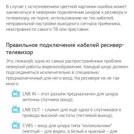
В случае с исчезновением цветной картинки ошибка может
заключаться в неверном подключении шнуров к ресиверу и
телевизору, их порче, использованию не тех кабелей,
неправильной настройки выходного сигнала приёмника,
неисправности самого ТВ или приставки.
предложить вашему
Поздравляю, отличная идея и
Дад
ю решение проблем с
своевременно
А 
Правильное подключение кабелей ресивер-
 зарубежных услуг…
телевизор
avenue17
|
16.8.2023
AmigoPay.ru
|
10.3.2021
Это, пожалуй, одна из самых распространённых проблем
неверной работы видеоизображения. Каждый шнур должен
подсоединяться исключительно в специально
предназначенный для него вход. На ресивере их не так
много:
LNB IN – этот разъём предназначен для шнура
антенны спутника (вход);
LNB OUT – служит для ещё одного спутникового
провода высокой частоты (петлевой выход);
CVBS – вход для шнура типа “колокольчики”
(жёлтый – для видео, а белый и красный – для