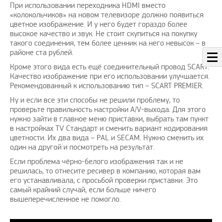
При использовании переходника HDMI вместо
«колокольчиков» на новом телевизоре должно появиться
цветное изображение. И у него будет гораздо более
высокое качество и звук. Не стоит скупиться на покупку
такого соединения, тем более ценник на него невысок – в
районе ста рублей.
Кроме этого вида есть ещё соединительный провод SCART.
Качество изображение при его использовании улучшается.
Рекомендованный к использованию тип – SCART PREMIER.
Ну и если все эти способы не решили проблему, то
проверьте правильность настройки A/V-выхода. Для этого
нужно зайти в главное меню приставки, выбрать там пункт
в настройках TV Стандарт и сменить вариант кодирования
цветности. Их два вида – PAL и SECAM. Нужно сменить их
один на другой и посмотреть на результат.
Если проблема чёрно-белого изображения так и не
решилась, то отнесите ресивер в компанию, которая вам
его устанавливала, с просьбой проверки приставки. Это
самый крайний случай, если больше ничего
вышеперечисленное не помогло.