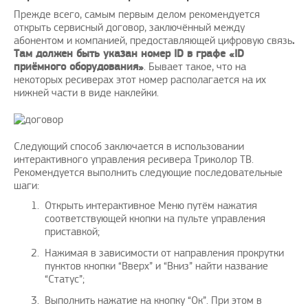
Прежде всего, самым первым делом рекомендуется
открыть сервисный договор, заключённый между
абонентом и компанией, предоставляющей цифровую связь
.
Там должен быть указан номер ID в графе «ID
приёмного оборудования»
. Бывает такое, что на
некоторых ресиверах этот номер располагается на их
едложить вашему
Поздравляю, отличная идея и
Дада
нижней части в виде наклейки.
решение проблем с
своевременно
А из
зарубежных услуг…
avenue17
|
16.8.2023
AmigoPay.ru
|
10.3.2021
Следующий способ заключается в использовании
интерактивного управления ресивера Триколор ТВ.
Рекомендуется выполнить следующие последовательные
шаги:
Открыть интерактивное Меню путём нажатия
соответствующей кнопки на пульте управления
приставкой;
Нажимая в зависимости от направления прокрутки
пунктов кнопки “Вверх” и “Вниз” найти название
“Статус”;
Выполнить нажатие на кнопку “Ок”. При этом в