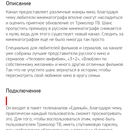
Описание
Канал предоставляет различные жанры кино, благодаря
чему любители кинематографа вполне смогут насладиться
и оценить приятное обновление от Триколор ТВ. Шанс
пропустить премьеру в русском кинематографе снижается
ный пост
Рады предложить вашему
Поздра
к нулю, ведь для этого существует новый канал. Следить за
кинематографом ещё не было никогда так просто.
вниманию решение проблем с
elknity
|
10.3.2021
оплатой зарубежных услуг…
Специально для любителей фильмов и сериалов, на канале
уже собраны лучшие представители русского кино и
AmigoPay.ru
|
10.3.2021
сериалов: «Человек-амфибия», «3+2», «Влюблен по
собственному желанию» и много других отличных фильмов.
Так что не упустите шанс вернуться в истории, чтобы
пересмотреть свой любимое кино в кругу семьи.
Подключение
Он входит в пакет телеканалов «Единый», благодаря чему,
практически каждый пользователь сможет просматривать
это. Для того, чтобы воспользоваться этим, нужно быть
пользователем Триколор ТВ, иметь спутниковую тарелку,