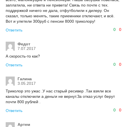
заплатила, ни ответа ни привета! Связь по почте с тех.
поддержкой ничего не дала, отфутболили к дилеру. Он
сказал, только менять, такие приемники отключают, и всё.
Вот и улетели 300руб с пенсии 8000 триколору!
0
0
Ответить
Федот
7.07.2017
А скорость-то как?
0
0
Ответить
Галина
3.05.2017
Триколор это ужас .У нас старый ресивер .Так взяли все
каналы отключили а деньги не вернут.За отказ услуг берут
почти 800 рублей .
0
0
Ответить
Артем