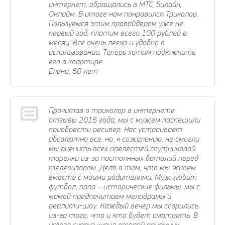
интернет, обращались в МТС, Билайн,
Онлайм. В итоге нам понравился Триколор.
Пользуемся этим провайдером уже не
первый год, платим всего 100 рублей в
месяц. Все очень легко и удобно в
использовании. Теперь хотим подключить
ный пост
Рады предложить вашему
Поздра
его в квартире.
вниманию решение проблем с
Елена, 60 лет
elknity
|
10.3.2021
оплатой зарубежных услуг…
AmigoPay.ru
|
10.3.2021
Прочитав о триколор в интернете
отзывы 2016 года, мы с мужем поспешили
приобрести ресивер. Нас устраивает
абсолютно все, но, к сожалению, не смогли
мы оценить всех прелестей спутниковой
тарелки из-за постоянных баталий перед
телевизором. Дело в том, что мы живем
вместе с моими родителями. Муж любит
футбол, папа – исторические фильмы, мы с
мамой предпочитаем мелодрамы и
реалити-шоу. Каждый вечер мы ссорились
из-за того, что и кто будет смотреть. В
итоге супруг купил второй приемник,