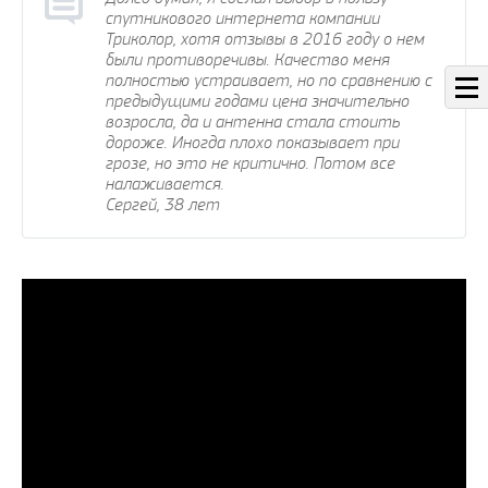
спутникового интернета компании
Триколор, хотя отзывы в 2016 году о нем
были противоречивы. Качество меня
полностью устраивает, но по сравнению с
предыдущими годами цена значительно
возросла, да и антенна стала стоить
дороже. Иногда плохо показывает при
грозе, но это не критично. Потом все
налаживается.
Сергей, 38 лет