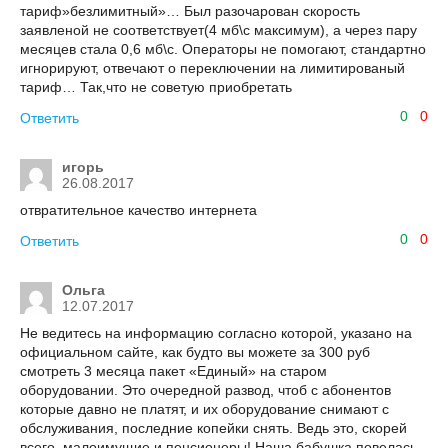
тариф»безлимитный»… Был разочарован скорость
заявленой не соответствует(4 мб\с максимум), а через пару
месяцев стала 0,6 мб\с. Операторы не помогают, стандартно
игнорируют, отвечают о переключении на лимитированый
тариф… Так,что не советую приобретать
0
0
Ответить
игорь
26.08.2017
отвратительное качество интернета
0
0
Ответить
Ольга
12.07.2017
Не ведитесь на информацию согласно которой, указано на
официальном сайте, как будто вы можете за 300 руб
смотреть 3 месяца пакет «Единый» на старом
оборудовании. Это очередной развод, чтоб с абонентов
которые давно не платят, и их оборудование снимают с
обслуживания, последние копейки снять. Ведь это, скорей
всего, малоимущие и пенсионеры! Наша бабушка повелась,