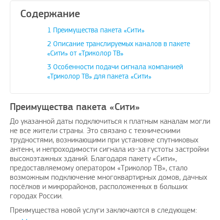
Содержание
1
Преимущества пакета «Сити»
2
Описание транслируемых каналов в пакете
«Сити» от «Триколор ТВ»
ный пост
Рады предложить вашему
Поздра
3
Особенности подачи сигнала компанией
вниманию решение проблем с
«Триколор ТВ» для пакета «Сити»
elknity
|
10.3.2021
оплатой зарубежных услуг…
AmigoPay.ru
|
10.3.2021
Преимущества пакета «Сити»
До указанной даты подключиться к платным каналам могли
не все жители страны. Это связано с техническими
трудностями, возникающими при установке спутниковых
антенн, и непроходимости сигнала из-за густоты застройки
высокоэтажных зданий. Благодаря пакету «Сити»,
предоставляемому оператором «Триколор ТВ», стало
возможным подключение многоквартирных домов, дачных
посёлков и микрорайонов, расположенных в больших
городах России.
Преимущества новой услуги заключаются в следующем: