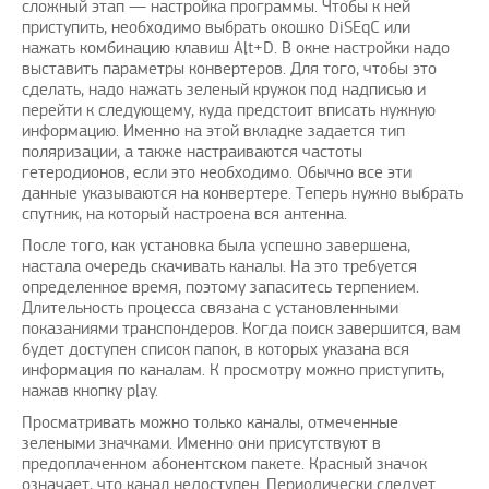
сложный этап — настройка программы. Чтобы к ней
приступить, необходимо выбрать окошко DiSEqC или
нажать комбинацию клавиш Alt+D. В окне настройки надо
выставить параметры конвертеров. Для того, чтобы это
сделать, надо нажать зеленый кружок под надписью и
перейти к следующему, куда предстоит вписать нужную
информацию. Именно на этой вкладке задается тип
поляризации, а также настраиваются частоты
гетеродионов, если это необходимо. Обычно все эти
данные указываются на конвертере. Теперь нужно выбрать
спутник, на который настроена вся антенна.
После того, как установка была успешно завершена,
настала очередь скачивать каналы. На это требуется
определенное время, поэтому запаситесь терпением.
Длительность процесса связана с установленными
показаниями транспондеров. Когда поиск завершится, вам
будет доступен список папок, в которых указана вся
информация по каналам. К просмотру можно приступить,
нажав кнопку play.
Просматривать можно только каналы, отмеченные
зелеными значками. Именно они присутствуют в
предоплаченном абонентском пакете. Красный значок
означает, что канал недоступен. Периодически следует