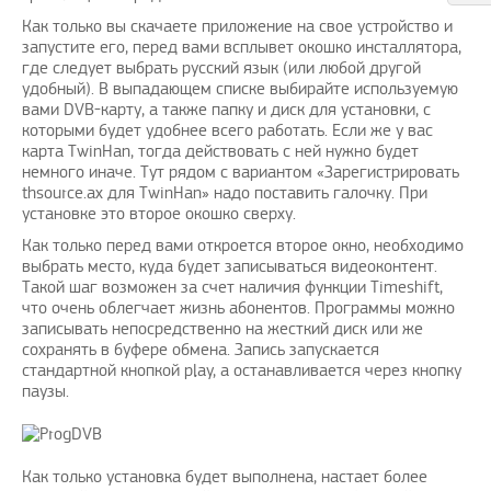
Как только вы скачаете приложение на свое устройство и
запустите его, перед вами всплывет окошко инсталлятора,
где следует выбрать русский язык (или любой другой
удобный). В выпадающем списке выбирайте используемую
вами DVB-карту, а также папку и диск для установки, с
которыми будет удобнее всего работать. Если же у вас
карта TwinHan, тогда действовать с ней нужно будет
немного иначе. Тут рядом с вариантом «Зарегистрировать
thsource.ax для TwinHan» надо поставить галочку. При
установке это второе окошко сверху.
Как только перед вами откроется второе окно, необходимо
выбрать место, куда будет записываться видеоконтент.
Такой шаг возможен за счет наличия функции Timeshift,
что очень облегчает жизнь абонентов. Программы можно
записывать непосредственно на жесткий диск или же
сохранять в буфере обмена. Запись запускается
стандартной кнопкой play, а останавливается через кнопку
паузы.
Как только установка будет выполнена, настает более