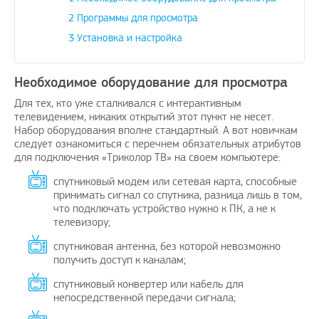
2
Программы для просмотра
3
Установка и настройка
Необходимое оборудование для просмотра
Рады предложить вашему
Поздравляю, отличная ид
вниманию решение проблем с
своевременно
Для тех, кто уже сталкивался с интерактивным
оплатой зарубежных услуг…
телевидением, никаких открытий этот пункт не несет.
avenue17
|
16
Набор оборудования вполне стандартный. А вот новичкам
AmigoPay.ru
|
10.3.2021
следует ознакомиться с перечнем обязательных атрибутов
для подключения «Триколор ТВ» на своем компьютере:
спутниковый модем или сетевая карта, способные
принимать сигнал со спутника, разница лишь в том,
что подключать устройство нужно к ПК, а не к
телевизору;
спутниковая антенна, без которой невозможно
получить доступ к каналам;
спутниковый конвертер или кабель для
непосредственной передачи сигнала;