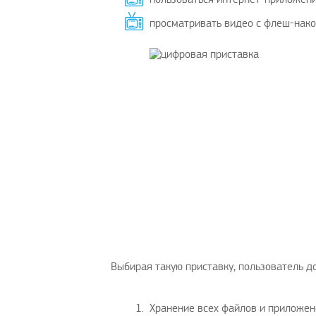
просматривать видео с флеш-нако
Интересный пост
Рады предложить вашему
вниманию решение проблем с
Danielknity
|
10.3.2021
оплатой зарубежных услуг…
AmigoPay.ru
|
10.3.
Выбирая такую приставку, пользователь до
Хранение всех файлов и приложени