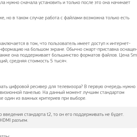
а нужно сначала установить и только после это она начинает
е, но в таком случае работа с файлами возможна только есть
аключается в том, что пользователь имеет доступ к интернет-
информацию на большом экране. Обычно смарт-приставка оснаще
 также она поддерживает большинство форматов файлов. Цена Sm
ций, средняя стоимость 5 тысяч.
рать цифровой ресивер для телевизора? В первую очередь нужно
левизионной панелью. На данный момент лучшим стандартом
е один из важных критериев при выборе.
о введения стандарта t2, то он его поддерживать не будет.
 HDMI разъем.
етры: