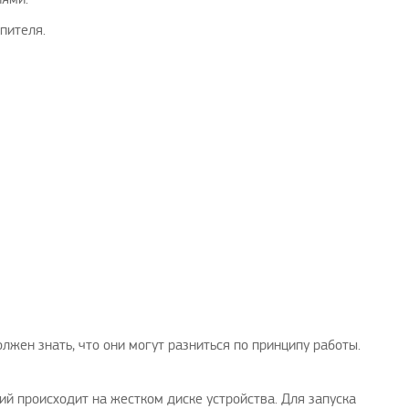
пителя.
Поздравляю, отличная идея и
Дадада проверьте драйв
своевременно
А изображения то на 
avenue17
|
16.8.2023
Георгий
2021
лжен знать, что они могут разниться по принципу работы.
й происходит на жестком диске устройства. Для запуска