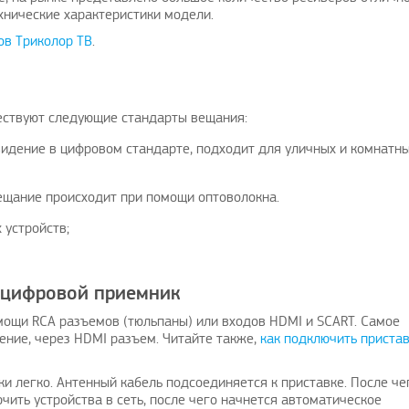
хнические характеристики модели.
ов Триколор ТВ
.
ествуют следующие стандарты вещания:
левидение в цифровом стандарте, подходит для уличных и комнатн
вещание происходит при помощи оптоволокна.
 устройств;
 цифровой приемник
мощи RCA разъемов (тюльпаны) или входов HDMI и SCART. Самое
ение, через НDMI разъем. Читайте также,
как подключить приста
и легко. Антенный кабель подсоединяется к приставке. После че
чить устройства в сеть, после чего начнется автоматическое