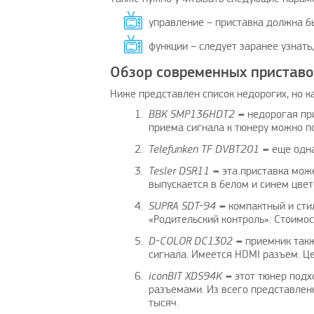
управление – приставка должна б
функции – следует заранее узнать
Обзор современных пристав
Ниже представлен список недорогих, но 
BBK SMP136HDT2
–
недорогая пр
приема сигнала к тюнеру можно п
Telefunken TF DVBT201
–
еще одна
Tesler DSR11
–
эта приставка мож
выпускается в белом и синем цвет
SUPRA SDT-94
–
компактный и сти
«Родительский контроль». Стоимос
D-COLOR DC1302
–
приемник так
сигнала. Имеется HDMI разъем. Це
iconBIT XDS94K
–
этот тюнер под
разъемами. Из всего представлен
тысяч.