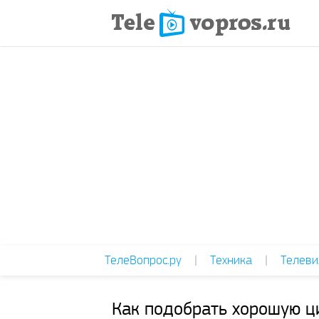
ТелеВопрос.ру
|
Техника
|
Телеви
Как подобрать хорошую ц