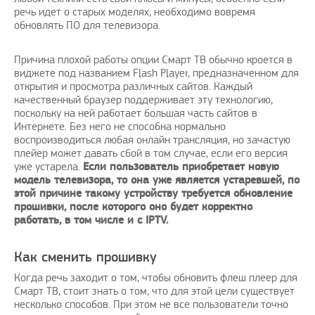
речь идет о старых моделях, необходимо вовремя
обновлять ПО для телевизора.
Причина плохой работы опции Смарт ТВ обычно кроется в
виджете под названием Flash Player, предназначенном для
ный пост
Рады предложить вашему
Поздра
открытия и просмотра различных сайтов. Каждый
вниманию решение проблем с
качественный браузер поддерживает эту технологию,
elknity
|
10.3.2021
оплатой зарубежных услуг…
поскольку на ней работает большая часть сайтов в
Интернете. Без него не способна нормально
воспроизводиться любая онлайн трансляция, но зачастую
AmigoPay.ru
|
10.3.2021
плейер может давать сбой в том случае, если его версия
уже устарела.
Если пользователь приобретает новую
модель телевизора, то она уже является устаревшей, по
этой причине такому устройству требуется обновление
прошивки, после которого оно будет корректно
работать, в том числе и с IPTV.
Как сменить прошивку
Когда речь заходит о том, чтобы обновить флеш плеер для
Смарт ТВ, стоит знать о том, что для этой цели существует
несколько способов. При этом не все пользователи точно