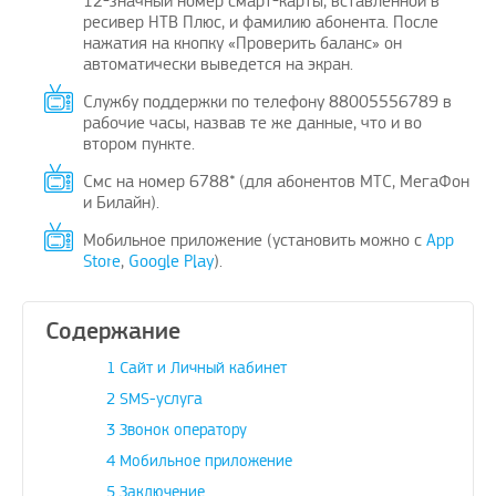
12-значный номер смарт-карты, вставленной в
ресивер НТВ Плюс, и фамилию абонента. После
нажатия на кнопку «Проверить баланс» он
автоматически выведется на экран.
Службу поддержки по телефону 88005556789 в
рабочие часы, назвав те же данные, что и во
ожить вашему
Поздравляю, отличная идея и
Дадада п
втором пункте.
ение проблем с
своевременно
А изобр
бежных услуг…
Смс на номер 6788* (для абонентов МТС, МегаФон
avenue17
|
16.8.2023
и Билайн).
oPay.ru
|
10.3.2021
Мобильное приложение (установить можно с
App
Store
,
Google Play
).
Содержание
1
Сайт и Личный кабинет
2
SMS-услуга
3
Звонок оператору
4
Мобильное приложение
5
Заключение