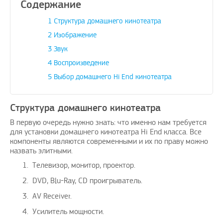
Содержание
1
Структура домашнего кинотеатра
2
Изображение
3
Звук
ожить вашему
Поздравляю, отличная идея и
Дадада п
4
Воспроизведение
ение проблем с
своевременно
А изобр
5
Выбор домашнего Hi End кинотеатра
убежных услуг…
avenue17
|
16.8.2023
goPay.ru
|
10.3.2021
Структура домашнего кинотеатра
В первую очередь нужно знать: что именно нам требуется
для установки домашнего кинотеатра Hi End класса. Все
компоненты являются современными и их по праву можно
назвать элитными.
Телевизор, монитор, проектор.
DVD, Blu-Ray, СD проигрыватель.
AV Receiver.
Усилитель мощности.