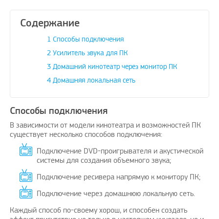
Содержание
1
Способы подключения
2
Усилитель звука для ПК
ный пост
Рады предложить вашему
Поздра
3
Домашний кинотеатр через монитор ПК
вниманию решение проблем с
elknity
|
10.3.2021
оплатой зарубежных услуг…
4
Домашняя локальная сеть
AmigoPay.ru
|
10.3.2021
Способы подключения
В зависимости от модели кинотеатра и возможностей ПК
существует несколько способов подключения:
Подключение DVD-проигрывателя и акустической
системы для создания объемного звука;
Подключение ресивера напрямую к монитору ПК;
Подключение через домашнюю локальную сеть.
Каждый способ по-своему хорош, и способен создать