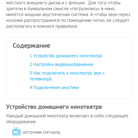
жёсткого внешнего диска и с флешки. Для того чтобы
зрители в буквальном смысле «погрузились» в кино,
имеется мощная акустическая система. А чтобы звук через
колонки распространялся по помещению четко, ее следует
располагать в комнате правильно.
ожить вашему
Поздравляю, отличная идея и
Дадада п
ение проблем с
своевременно
А изобр
Содержание
бежных услуг…
avenue17
|
16.8.2023
1
Устройство домашнего кинотеатра
oPay.ru
|
10.3.2021
2
Настройка видеоизображения
3
Как подключить к кинотеатру звук с
телевизора
4
Подключение акустики
Устройство домашнего кинотеатра
Каждый домашний кинотеатр включает в себя следующее
оборудование:
источник сигнала;