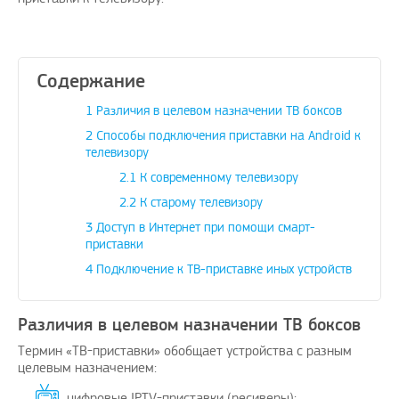
Содержание
ожить вашему
Поздравляю, отличная идея и
Дадада п
1
Различия в целевом назначении ТВ боксов
ение проблем с
своевременно
А изобр
2
Способы подключения приставки на Android к
бежных услуг…
телевизору
avenue17
|
16.8.2023
oPay.ru
|
10.3.2021
2.1
К современному телевизору
2.2
К старому телевизору
3
Доступ в Интернет при помощи смарт-
приставки
4
Подключение к ТВ-приставке иных устройств
Различия в целевом назначении ТВ боксов
Термин «ТВ-приставки» обобщает устройства с разным
целевым назначением:
цифровые IPTV-приставки (ресиверы);