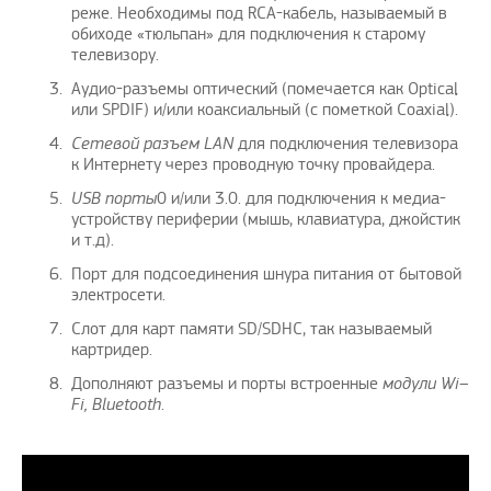
реже. Необходимы под RCA-кабель, называемый в
обиходе «тюльпан» для подключения к старому
телевизору.
Аудио-разъемы оптический (помечается как Optical
или SPDIF) и/или коаксиальный (с пометкой Coaxial).
Сетевой разъем LAN
для подключения телевизора
к Интернету через проводную точку провайдера.
USB
порты
0 и/или 3.0. для подключения к медиа-
устройству периферии (мышь, клавиатура, джойстик
и т.д).
Порт для подсоединения шнура питания от бытовой
электросети.
Слот для карт памяти SD/SDHC, так называемый
картридер.
Дополняют разъемы и порты встроенные
модули Wi–
Fi, Bluetooth
.