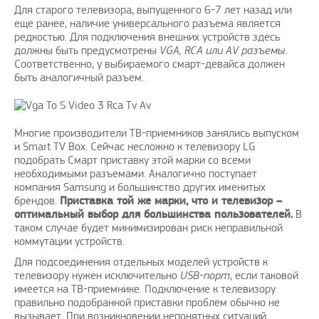
Для старого телевизора, выпущенного 6-7 лет назад или
еще ранее, наличие универсального разъема является
редкостью. Для подключения внешних устройств здесь
должны быть предусмотрены
VGA, RCA или AV разъемы
.
Соответственно, у выбираемого смарт-девайса должен
быть аналогичный разъем.
Многие производители ТВ-приемников занялись выпуском
и Smart TV Box. Сейчас несложно к телевизору LG
подобрать Смарт приставку этой марки со всеми
необходимыми разъемами. Аналогично поступает
компания Samsung и большинство других именитых
брендов.
Приставка той же марки, что и телевизор –
оптимальный выбор для большинства пользователей.
В
таком случае будет минимизирован риск неправильной
коммутации устройств.
Для подсоединения отдельных моделей устройств к
телевизору нужен исключительно
USB-порт
, если таковой
имеется на ТВ-приемнике. Подключение к телевизору
правильно подобранной приставки проблем обычно не
вызывает. При возникновении непонятных ситуаций