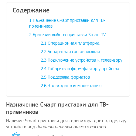
Содержание
1
Назначение Смарт приставки для ТВ-
приемников
2
Критерии выбора приставки Smart TV
ожить вашему
Поздравляю, отличная идея и
Дадада п
ение проблем с
своевременно
А изобр
2.1
Операционная платформа
бежных услуг…
2.2
Аппаратная составляющая
avenue17
|
16.8.2023
2.3
Подключение устройства к телевизору
oPay.ru
|
10.3.2021
2.4
Габариты и форм-фактор устройства
2.5
Поддержка форматов
2.6
Что входит в комплектацию
Назначение Смарт приставки для ТВ-
приемников
Наличие Smart приставки для телевизора дает владельцу
устройств ряд
дополнительных возможностей: