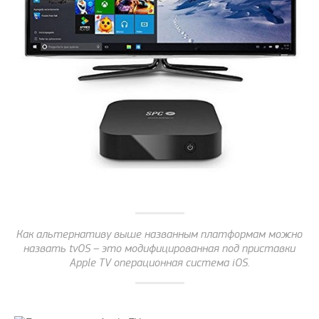
Как альтернативу выше названным платформам можно
назвать tvOS – это модифицированная под приставки
Apple TV операционная система iOS.