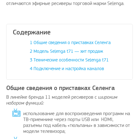
отличаются эфирные ресиверы торговой марки Selenga.
Содержание
ожить вашему
Поздравляю, отличная идея и
Дадада п
ение проблем с
своевременно
А изобр
1
Общие сведения о приставках Селенга
бежных услуг…
2
Модель Selenga t71 — хит продаж
avenue17
|
16.8.2023
3
Технические особенности Selenga t71
oPay.ru
|
10.3.2021
4
Подключение и настройка каналов
Общие сведения о приставках Селенга
В линейке бренда 11 моделей ресиверов с
широким
набором функций:
использование для воспроизведения программ на
ТВ-приемнике через порты USB или HDMI,
разъемы под кабель «тюльпаны» в зависимости от
модели телевизора;