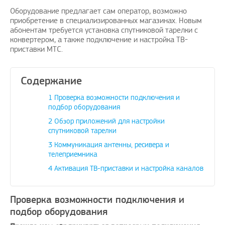
Оборудование предлагает сам оператор, возможно
приобретение в специализированных магазинах. Новым
абонентам требуется установка спутниковой тарелки с
конвертером, а также подключение и настройка ТВ-
приставки МТС.
ожить вашему
Поздравляю, отличная идея и
Дадада п
ение проблем с
своевременно
А изобр
Содержание
бежных услуг…
avenue17
|
16.8.2023
1
Проверка возможности подключения и
oPay.ru
|
10.3.2021
подбор оборудования
2
Обзор приложений для настройки
спутниковой тарелки
3
Коммуникация антенны, ресивера и
телеприемника
4
Активация ТВ-приставки и настройка каналов
Проверка возможности подключения и
подбор оборудования