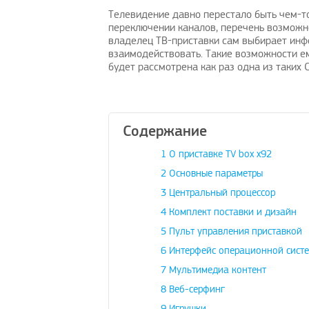
Телевидение давно перестало быть чем-то,
переключении каналов, перечень возможн
владелец ТВ-приставки сам выбирает инф
взаимодействовать. Такие возможности ем
будет рассмотрена как раз одна из таких 
Содержание
1
О приставке TV box x92
2
Основные параметры
3
Центральный процессор
4
Комплект поставки и дизайн
5
Пульт управления приставкой
6
Интерфейс операционной сист
7
Мультимедиа контент
8
Веб-серфинг
9
Игрушки