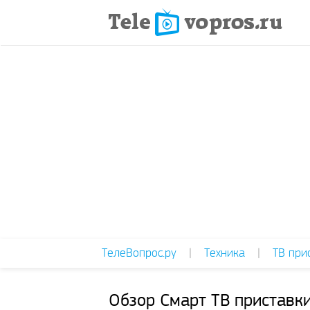
ТелеВопрос.ру
|
Техника
|
ТВ при
Обзор Смарт ТВ приставки