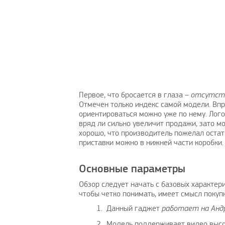
Дадада проверьте драйвера на ПК.
подскажите кто нибу
А изображения то на мониторе…
подключить к телевизор
ТВ и…
Первое, что бросается в глаза –
отсутств
023
Георгий
|
16.8.2023
Отмечен только индекс самой модели. Впр
Михаил
|
ориентироваться можно уже по нему. Лого
вряд ли сильно увеличит продажи, зато мо
хорошо, что производитель пожелал остат
приставки можно в нижней части коробки.
Основные параметры
Обзор следует начать с базовых характери
чтобы четко понимать, имеет смысл покупк
Данный гаджет
работает на Анд
Модель поддерживает видео высо