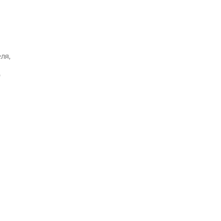
ля,
о