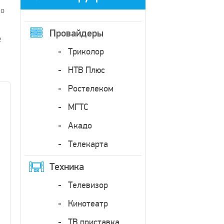
 о
Провайдеры
е
Триколор
НТВ Плюс
Ростелеком
МГТС
Акадо
Телекарта
Техника
Телевизор
Кинотеатр
ТВ приставка