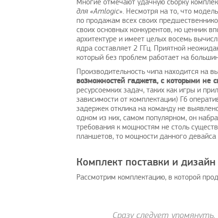
Многие отмечают удачную сборку комплек
для «Amlogic
». Несмотря на то, что модел
по продажам всех своих предшественников
своих основных конкурентов, но ценник вп
архитектуре и имеет целых восемь вычисл
ядра составляет 2 ГГц. Приятной неожид
который без проблем работает на большин
Производительность чипа находится на в
возможностей гаджета, с которыми не 
ресурсоемких задач, таких как игры и при
зависимости от комплектации) Гб операти
задержек отклика на команду не выявлено
одном из них, самом популярном, он набр
требования к мощностям не столь сущест
планшетов, то мощности данного девайса 
Комплект поставки и дизайн
Рассмотрим комплектацию, в которой прод
Сразу следует упомянуть,