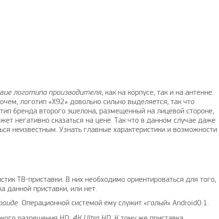
дь как
Годнота
Интересн
у Андроид
AllenFex
|
13.3.2021
Dani
ие логотипа производителя
, как на корпусе, так и на антенне.
очем, логотип «Х92» довольно сильно выделяется, так что
14.3.2021
тип бренда второго эшелона, размещенный на лицевой стороне,
жет негативно сказаться на цене. Так что в данном случае даже
ься неизвестным. Узнать главные характеристики и возможности
стик ТВ-приставки. В них необходимо ориентироваться для того,
а данной приставки, или нет.
роиде
. Операционной системой ему служит «голый» Android0.1.
кого разрешения HD:
4К Ultra HD
. К тому же приставка